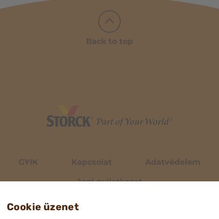
Back to top
GYIK
Kapcsolat
Adatvédelem
Jogi nyilatkozat
Cookie üzenet